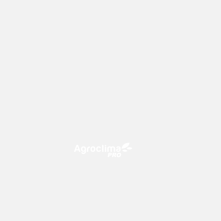
O Agroclima PRO é uma plataforma
de agricultura digital, que utiliza o
conhecimento meteorológico a
favor do campo!