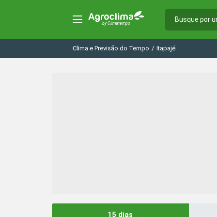
Clima e Previsão do Tempo
/
Itapajé
15 dias