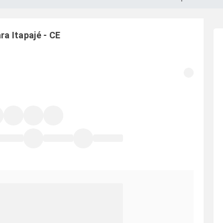
ara
Itapajé
-
CE