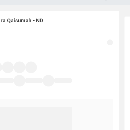
ara
Qaisumah
-
ND