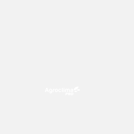
O Agroclima PRO é uma plataforma
de agricultura digital, que utiliza o
conhecimento meteorológico a
favor do campo!