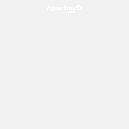
O Agroclima PRO é uma plataforma de agricultura digital,
que utiliza o conhecimento meteorológico a favor do
campo!
CONTATO
consultoria@climatempo.com.br
Siga-nos