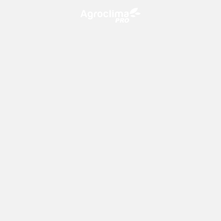
O Agroclima PRO é uma plataforma de agricultura digital,
que utiliza o conhecimento meteorológico a favor do
campo!
CONTATO
consultoria@climatempo.com.br
Siga-nos