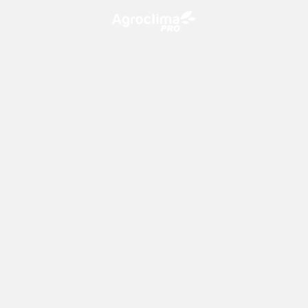
O Agroclima PRO é uma plataforma de agricultura digital,
que utiliza o conhecimento meteorológico a favor do
campo!
CONTATO
consultoria@climatempo.com.br
Siga-nos