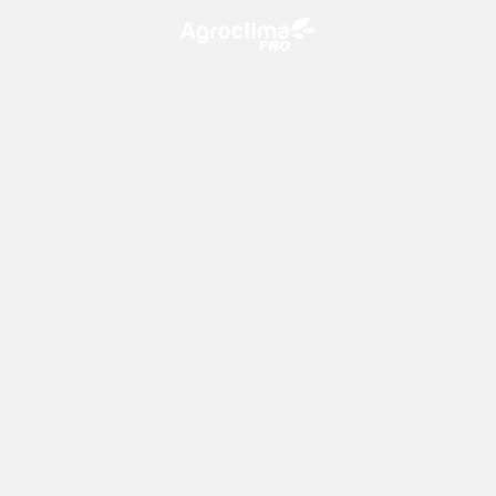
O Agroclima PRO é uma plataforma de agricultura digital,
que utiliza o conhecimento meteorológico a favor do
campo!
CONTATO
consultoria@climatempo.com.br
Siga-nos