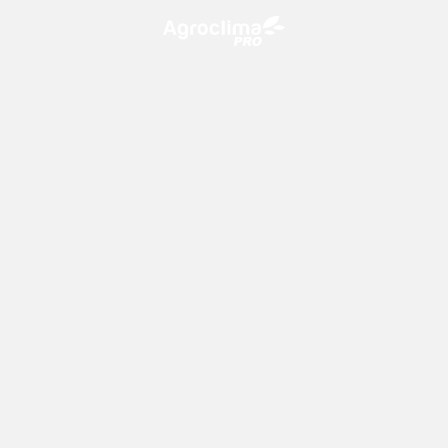
O Agroclima PRO é uma plataforma de agricultura digital,
que utiliza o conhecimento meteorológico a favor do
campo!
CONTATO
consultoria@climatempo.com.br
Siga-nos