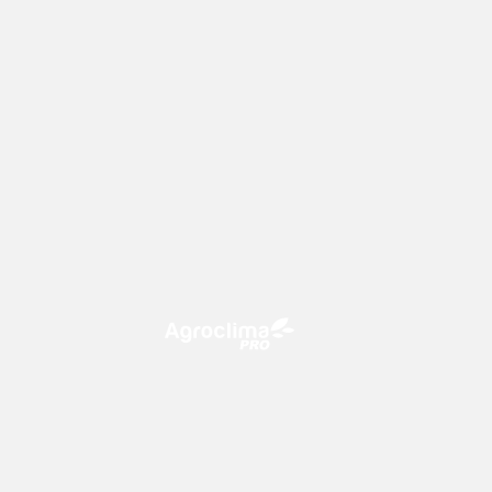
O Agroclima PRO é uma plataforma
de agricultura digital, que utiliza o
conhecimento meteorológico a
favor do campo!