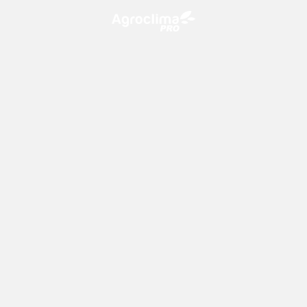
O Agroclima PRO é uma plataforma de agricultura digital,
que utiliza o conhecimento meteorológico a favor do
campo!
CONTATO
consultoria@climatempo.com.br
Siga-nos