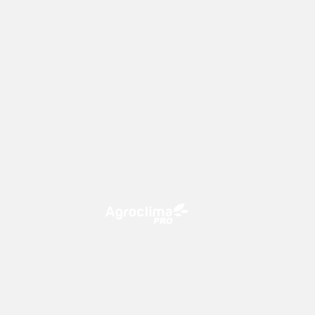
O Agroclima PRO é uma plataforma
de agricultura digital, que utiliza o
conhecimento meteorológico a
favor do campo!