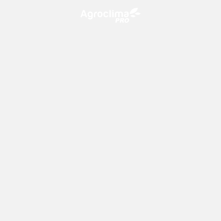
O Agroclima PRO é uma plataforma de agricultura digital,
que utiliza o conhecimento meteorológico a favor do
campo!
CONTATO
consultoria@climatempo.com.br
Siga-nos