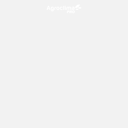
O Agroclima PRO é uma plataforma de agricultura digital,
que utiliza o conhecimento meteorológico a favor do
campo!
CONTATO
consultoria@climatempo.com.br
Siga-nos