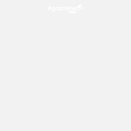
O Agroclima PRO é uma plataforma de agricultura digital,
que utiliza o conhecimento meteorológico a favor do
campo!
CONTATO
consultoria@climatempo.com.br
Siga-nos