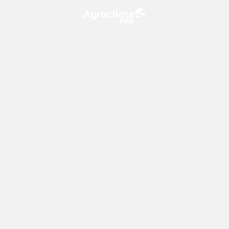
O Agroclima PRO é uma plataforma de agricultura digital,
que utiliza o conhecimento meteorológico a favor do
campo!
CONTATO
consultoria@climatempo.com.br
Siga-nos