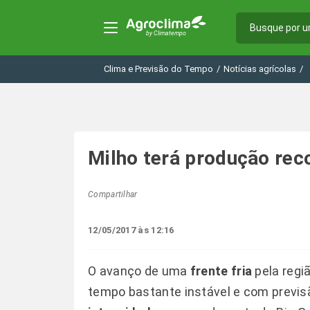
Clima e Previsão do Tempo
/
Notícias agrícolas
/
Milho terá produção reco
Compartilhar
12/05/2017 às 12:16
O avanço de uma
frente fria
pela regiã
tempo bastante instável e com previs