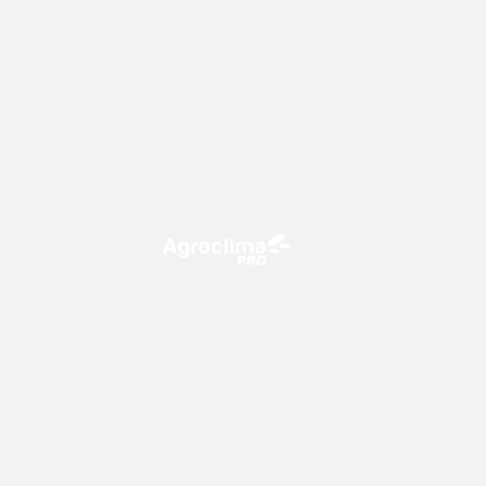
O Agroclima PRO é uma plataforma
de agricultura digital, que utiliza o
conhecimento meteorológico a
favor do campo!