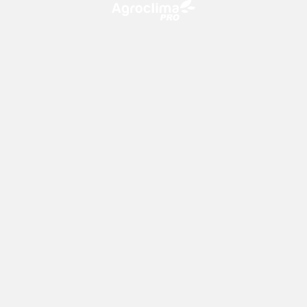
O Agroclima PRO é uma plataforma de agricultura digital,
que utiliza o conhecimento meteorológico a favor do
campo!
CONTATO
consultoria@climatempo.com.br
Siga-nos