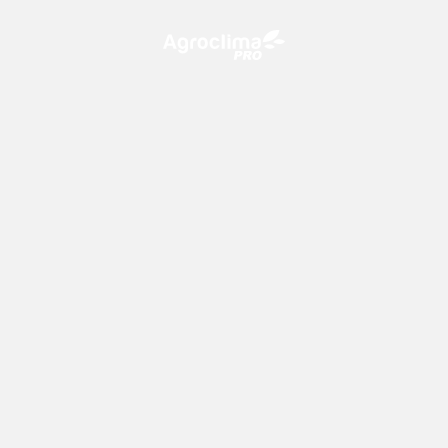
O Agroclima PRO é uma plataforma de agricultura digital,
que utiliza o conhecimento meteorológico a favor do
campo!
CONTATO
consultoria@climatempo.com.br
Siga-nos