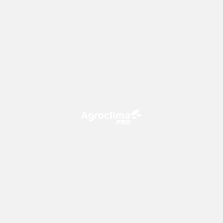
O Agroclima PRO é uma plataforma de agricultura digital,
que utiliza o conhecimento meteorológico a favor do
campo!
CONTATO
consultoria@climatempo.com.br