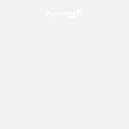
O Agroclima PRO é uma plataforma de agricultura digital,
que utiliza o conhecimento meteorológico a favor do
campo!
CONTATO
consultoria@climatempo.com.br
Siga-nos