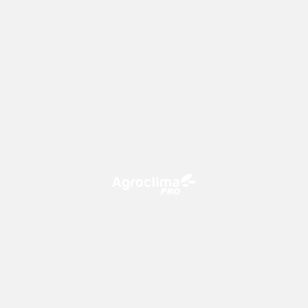
O Agroclima PRO é uma plataforma de agricultura digital,
que utiliza o conhecimento meteorológico a favor do
campo!
CONTATO