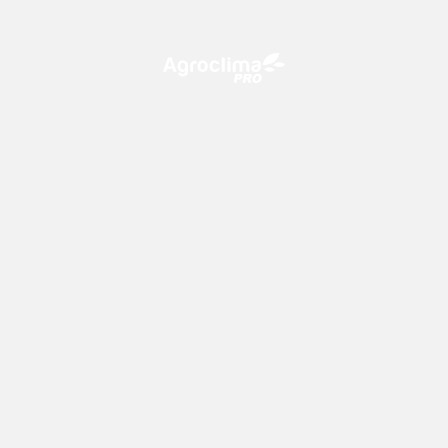
O Agroclima PRO é uma plataforma de agricultura digital,
que utiliza o conhecimento meteorológico a favor do
campo!
CONTATO
consultoria@climatempo.com.br
Siga-nos