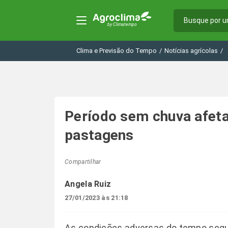
Clima e Previsão do Tempo
/
Notícias agrícolas
/
Período sem chuva afet
pastagens
Compartilhar
Angela Ruiz
27/01/2023 às 21:18
As condições adversas do tempo seg