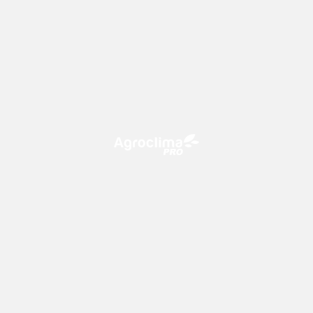
O Agroclima PRO é uma plataforma de agricultura digital,
que utiliza o conhecimento meteorológico a favor do
campo!
CONTATO
consultoria@climatempo.com.br