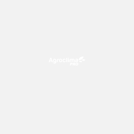
O Agroclima PRO é uma plataforma de agricultura digital,
que utiliza o conhecimento meteorológico a favor do
campo!
CONTATO
consultoria@climatempo.com.br