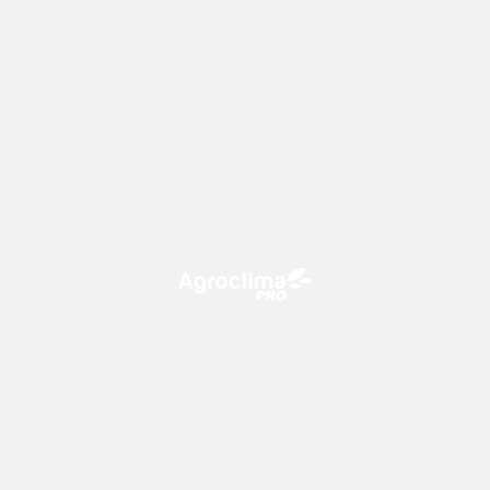
O Agroclima PRO é uma plataforma de agricultura digital,
que utiliza o conhecimento meteorológico a favor do
campo!
CONTATO