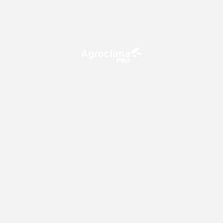
O Agroclima PRO é uma plataforma de agricultura digital,
que utiliza o conhecimento meteorológico a favor do
campo!
CONTATO
consultoria@climatempo.com.br
Siga-nos