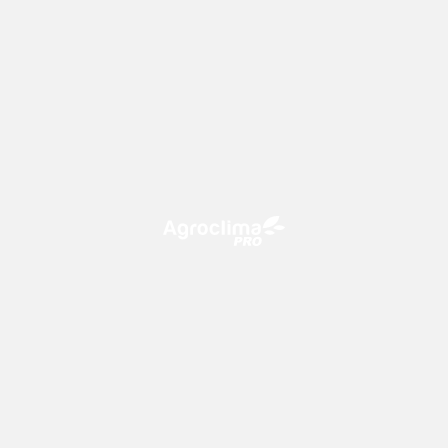
O Agroclima PRO é uma plataforma de agricultura digital,
que utiliza o conhecimento meteorológico a favor do
campo!
CONTATO
consultoria@climatempo.com.br