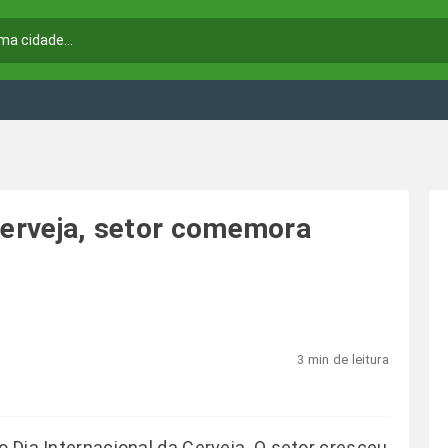
 cerveja, setor comemora
3 min de leitura
o Dia Internacional da Cerveja. O setor cresceu