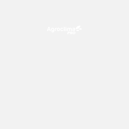
O Agroclima PRO é uma plataforma de agricultura digital,
que utiliza o conhecimento meteorológico a favor do
campo!
CONTATO
consultoria@climatempo.com.br
Siga-nos