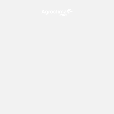
O Agroclima PRO é uma plataforma de agricultura digital,
que utiliza o conhecimento meteorológico a favor do
campo!
CONTATO
consultoria@climatempo.com.br
Siga-nos