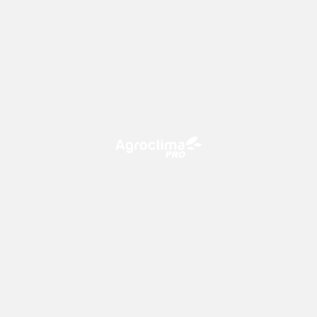
O Agroclima PRO é uma plataforma de agricultura digital,
que utiliza o conhecimento meteorológico a favor do
campo!
CONTATO
consultoria@climatempo.com.br