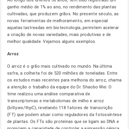
Ao longo dos últimos 50 anos, tem sido registrado um
ganho médio de 1% ao ano, no rendimento das plantas
cultivadas, que produzem grãos. No presente século, as
novas ferramentas de melhoramento, em especial
aquelas lastreadas em biotecnologia, permitem acelerar
a criação de novas variedades, mais produtivas e de
melhor qualidade. Vejamos alguns exemplos.
Arroz
O arroz é o grão mais cultivado no mundo. Na última
safra, a colheita foi de 520 milhões de toneladas. Entre
os estudos mais recentes para melhoria do arroz, chama
a atenção o trabalho da equipe do Dr. Shaobo Wei. O
time realizou uma análise comparativa de
transcriptomas e metabolomas de milho e arroz
(bitly.ws/thpC), revelando 118 fatores de transcrição
(FT) que podem atuar como reguladores da fotossíntese
de plantas. Os FTs são proteínas que se ligam ao DNA e
propiciam a capacidade de controlar a expressão gênica