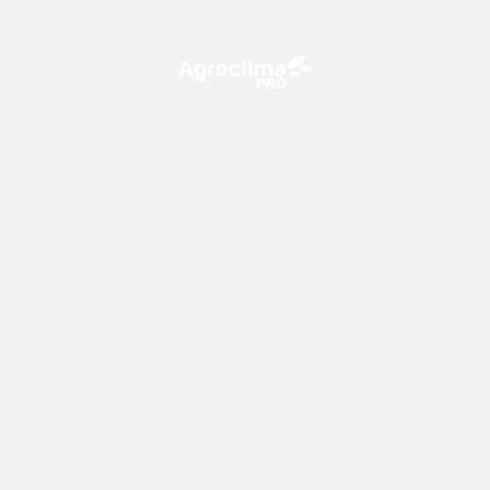
O Agroclima PRO é uma plataforma de agricultura digital,
que utiliza o conhecimento meteorológico a favor do
campo!
CONTATO
consultoria@climatempo.com.br
Siga-nos