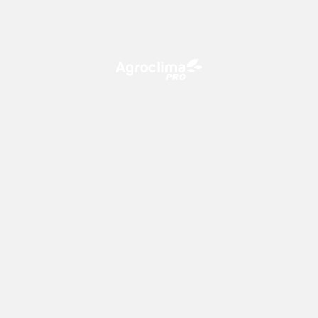
O Agroclima PRO é uma plataforma de agricultura digital,
que utiliza o conhecimento meteorológico a favor do
campo!
CONTATO
consultoria@climatempo.com.br
Siga-nos