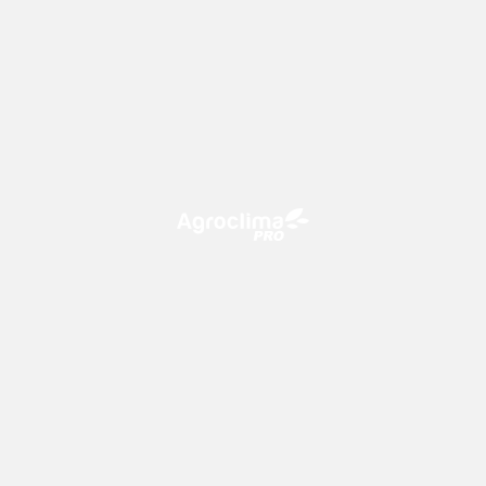
O Agroclima PRO é uma plataforma de agricultura digital,
que utiliza o conhecimento meteorológico a favor do
campo!
CONTATO
consultoria@climatempo.com.br