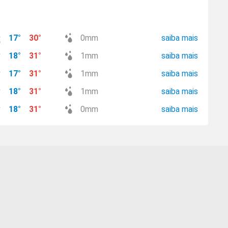
17
°
30
°
0
mm
saiba mais
18
°
31
°
1
mm
saiba mais
17
°
31
°
1
mm
saiba mais
18
°
31
°
1
mm
saiba mais
18
°
31
°
0
mm
saiba mais