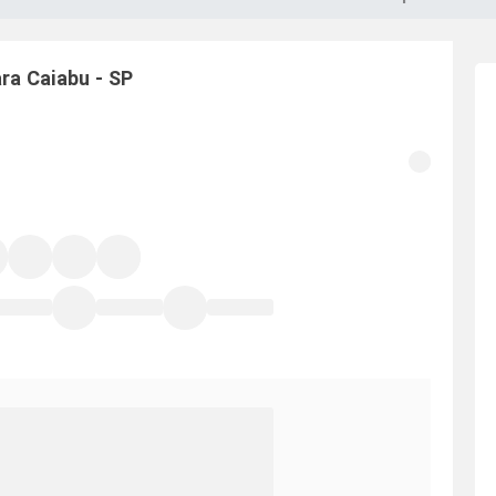
ara
Caiabu
-
SP