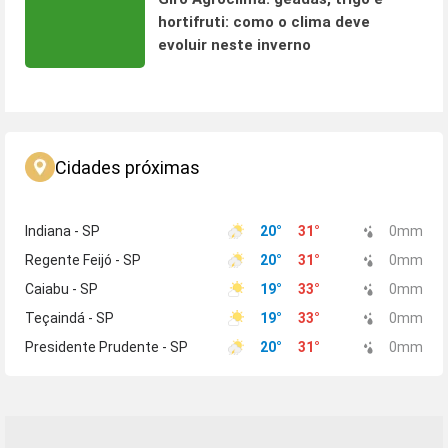
hortifruti: como o clima deve
evoluir neste inverno
Cidades próximas
Indiana - SP
20
°
31
°
0
mm
Regente Feijó - SP
20
°
31
°
0
mm
Caiabu - SP
19
°
33
°
0
mm
Teçaindá - SP
19
°
33
°
0
mm
Presidente Prudente - SP
20
°
31
°
0
mm