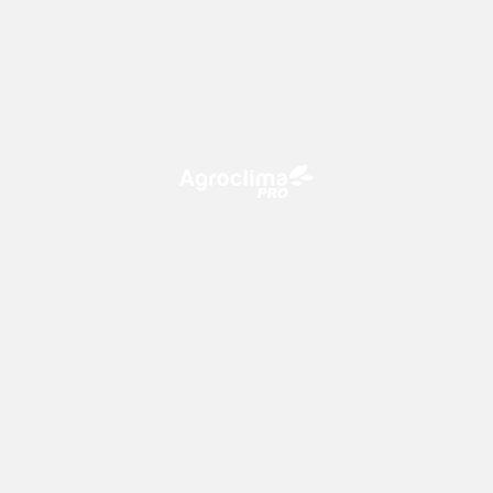
O Agroclima PRO é uma plataforma de agricultura digital,
que utiliza o conhecimento meteorológico a favor do
campo!
CONTATO
consultoria@climatempo.com.br
Siga-nos