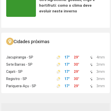
hortifruti: como o clima deve
evoluir neste inverno
Cidades próximas
Jacupiranga - SP
17
°
29
°
4
mm
Sete Barras - SP
17
°
30
°
2
mm
Cajati - SP
17
°
29
°
3
mm
Registro - SP
17
°
30
°
3
mm
Pariquera-Açu - SP
17
°
29
°
3
mm