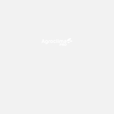
O Agroclima PRO é uma plataforma de agricultura digital,
que utiliza o conhecimento meteorológico a favor do
campo!
CONTATO
consultoria@climatempo.com.br
Siga-nos