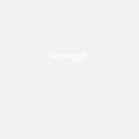
O Agroclima PRO é uma plataforma de agricultura digital,
que utiliza o conhecimento meteorológico a favor do
campo!
CONTATO
consultoria@climatempo.com.br