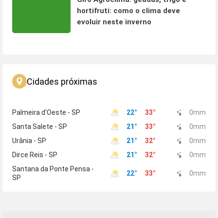
hortifruti: como o clima deve
evoluir neste inverno
Cidades próximas
Palmeira d'Oeste - SP
22
°
33
°
0
mm
Santa Salete - SP
21
°
33
°
0
mm
Urânia - SP
21
°
32
°
0
mm
Dirce Reis - SP
21
°
32
°
0
mm
Santana da Ponte Pensa -
22
°
33
°
0
mm
SP