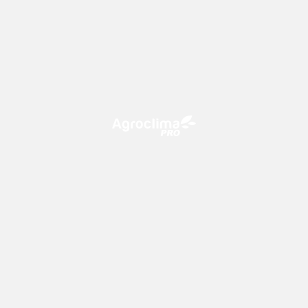
O Agroclima PRO é uma plataforma de agricultura digital,
que utiliza o conhecimento meteorológico a favor do
campo!
CONTATO
consultoria@climatempo.com.br