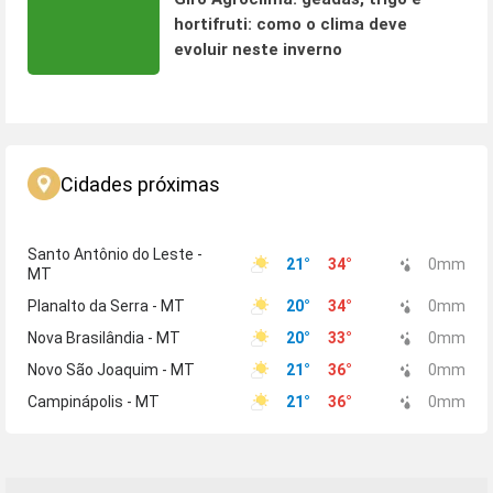
hortifruti: como o clima deve
evoluir neste inverno
Cidades próximas
Santo Antônio do Leste -
21
°
34
°
0
mm
MT
Planalto da Serra - MT
20
°
34
°
0
mm
Nova Brasilândia - MT
20
°
33
°
0
mm
Novo São Joaquim - MT
21
°
36
°
0
mm
Campinápolis - MT
21
°
36
°
0
mm