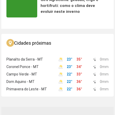
hortifruti: como o clima deve
evoluir neste inverno
Cidades próximas
Planalto da Serra - MT
23
°
35
°
0
mm
Coronel Ponce - MT
23
°
34
°
0
mm
Campo Verde - MT
22
°
33
°
0
mm
Dom Aquino - MT
22
°
36
°
0
mm
Primavera do Leste - MT
22
°
36
°
0
mm