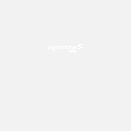
O Agroclima PRO é uma plataforma de agricultura digital,
que utiliza o conhecimento meteorológico a favor do
campo!
CONTATO
consultoria@climatempo.com.br
Siga-nos