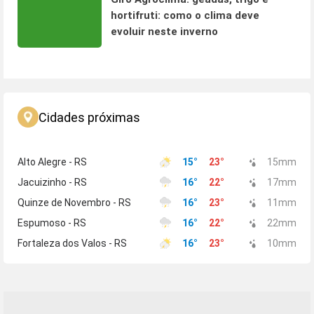
hortifruti: como o clima deve
evoluir neste inverno
Cidades próximas
Alto Alegre - RS
15
°
23
°
15
mm
Jacuizinho - RS
16
°
22
°
17
mm
Quinze de Novembro - RS
16
°
23
°
11
mm
Espumoso - RS
16
°
22
°
22
mm
Fortaleza dos Valos - RS
16
°
23
°
10
mm