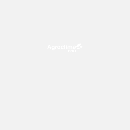
O Agroclima PRO é uma plataforma de agricultura digital,
que utiliza o conhecimento meteorológico a favor do
campo!
CONTATO
consultoria@climatempo.com.br
Siga-nos