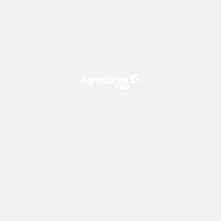
O Agroclima PRO é uma plataforma de agricultura digital,
que utiliza o conhecimento meteorológico a favor do
campo!
CONTATO
consultoria@climatempo.com.br
Siga-nos