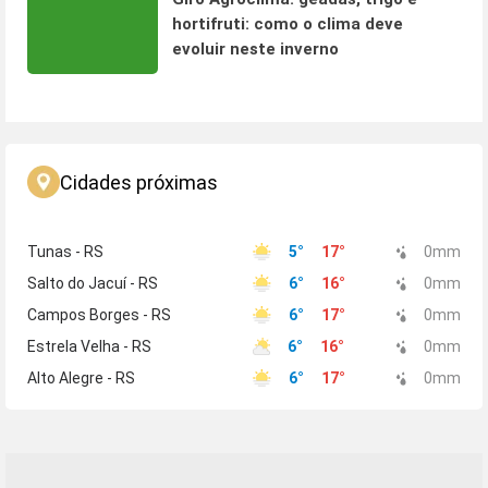
hortifruti: como o clima deve
evoluir neste inverno
Cidades próximas
Tunas - RS
5
°
17
°
0
mm
Salto do Jacuí - RS
6
°
16
°
0
mm
Campos Borges - RS
6
°
17
°
0
mm
Estrela Velha - RS
6
°
16
°
0
mm
Alto Alegre - RS
6
°
17
°
0
mm