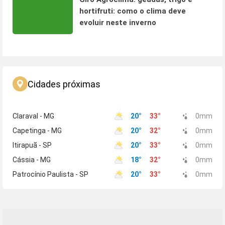
hortifruti: como o clima deve
evoluir neste inverno
Cidades próximas
Claraval - MG
20
°
33
°
0
mm
Capetinga - MG
20
°
32
°
0
mm
Itirapuã - SP
20
°
33
°
0
mm
Cássia - MG
18
°
32
°
0
mm
Patrocínio Paulista - SP
20
°
33
°
0
mm