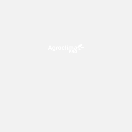
O Agroclima PRO é uma plataforma de agricultura digital,
que utiliza o conhecimento meteorológico a favor do
campo!
CONTATO
consultoria@climatempo.com.br
Siga-nos