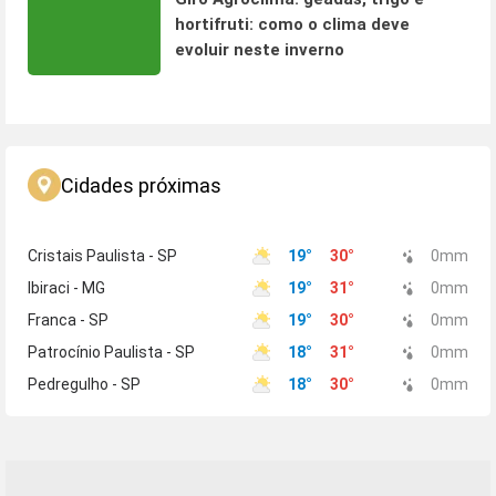
hortifruti: como o clima deve
evoluir neste inverno
Cidades próximas
Cristais Paulista - SP
19
°
30
°
0
mm
Ibiraci - MG
19
°
31
°
0
mm
Franca - SP
19
°
30
°
0
mm
Patrocínio Paulista - SP
18
°
31
°
0
mm
Pedregulho - SP
18
°
30
°
0
mm