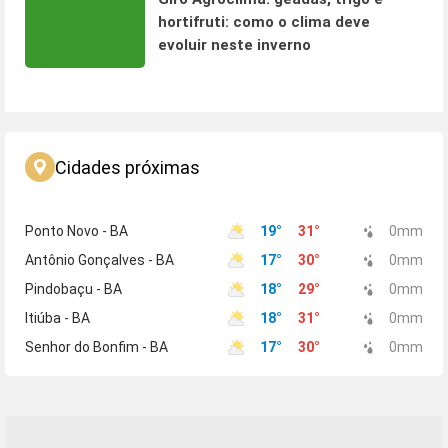
hortifruti: como o clima deve
evoluir neste inverno
Cidades próximas
Ponto Novo - BA
19
°
31
°
0
mm
Antônio Gonçalves - BA
17
°
30
°
0
mm
Pindobaçu - BA
18
°
29
°
0
mm
Itiúba - BA
18
°
31
°
0
mm
Senhor do Bonfim - BA
17
°
30
°
0
mm