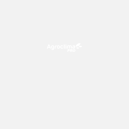
O Agroclima PRO é uma plataforma de agricultura digital,
que utiliza o conhecimento meteorológico a favor do
campo!
CONTATO
consultoria@climatempo.com.br
Siga-nos