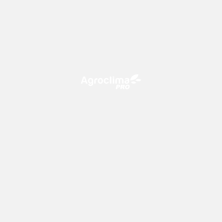
O Agroclima PRO é uma plataforma de agricultura digital,
que utiliza o conhecimento meteorológico a favor do
campo!
CONTATO
consultoria@climatempo.com.br
Siga-nos