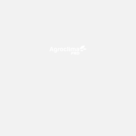
O Agroclima PRO é uma plataforma de agricultura digital,
que utiliza o conhecimento meteorológico a favor do
campo!
CONTATO
consultoria@climatempo.com.br
Siga-nos