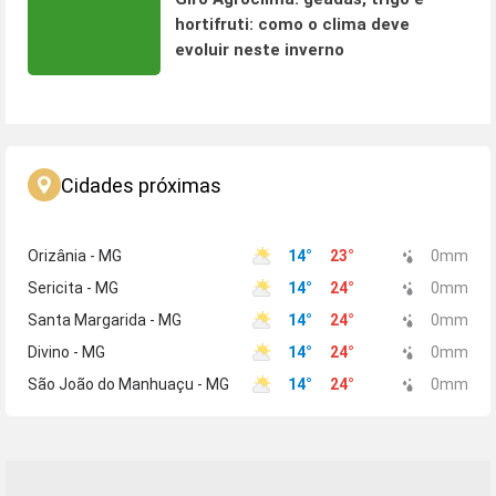
hortifruti: como o clima deve
evoluir neste inverno
Cidades próximas
Orizânia - MG
14
°
23
°
0
mm
Sericita - MG
14
°
24
°
0
mm
Santa Margarida - MG
14
°
24
°
0
mm
Divino - MG
14
°
24
°
0
mm
São João do Manhuaçu - MG
14
°
24
°
0
mm