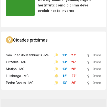
hortifruti: como o clima deve
evoluir neste inverno
Cidades próximas
São João do Manhuaçu - MG
13
°
27
°
0
mm
Orizânia - MG
13
°
26
°
0
mm
Matipó - MG
13
°
28
°
0
mm
Luisburgo - MG
12
°
27
°
0
mm
Pedra Bonita - MG
13
°
26
°
0
mm