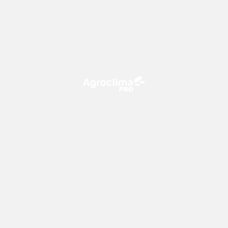
O Agroclima PRO é uma plataforma de agricultura digital,
que utiliza o conhecimento meteorológico a favor do
campo!
CONTATO
consultoria@climatempo.com.br
Siga-nos