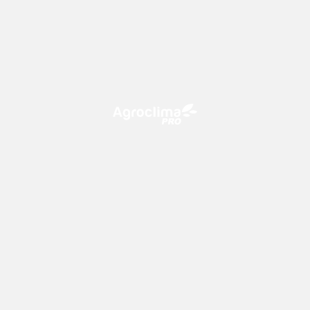
O Agroclima PRO é uma plataforma de agricultura digital,
que utiliza o conhecimento meteorológico a favor do
campo!
CONTATO
consultoria@climatempo.com.br
Siga-nos