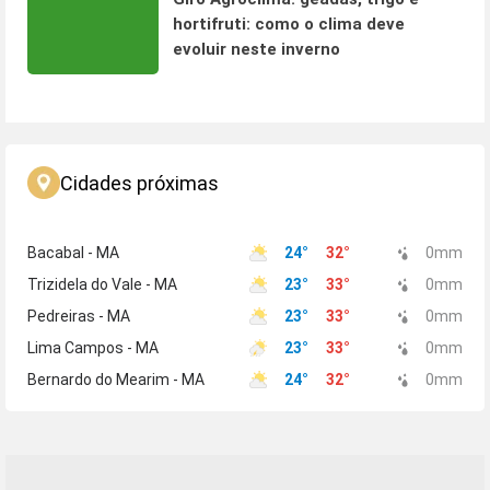
hortifruti: como o clima deve
evoluir neste inverno
Cidades próximas
Bacabal - MA
24
°
32
°
0
mm
Trizidela do Vale - MA
23
°
33
°
0
mm
Pedreiras - MA
23
°
33
°
0
mm
Lima Campos - MA
23
°
33
°
0
mm
Bernardo do Mearim - MA
24
°
32
°
0
mm